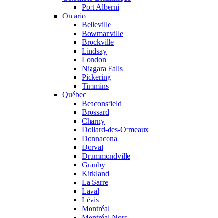
Port Alberni
Ontario
Belleville
Bowmanville
Brockville
Lindsay
London
Niagara Falls
Pickering
Timmins
Québec
Beaconsfield
Brossard
Charny
Dollard-des-Ormeaux
Donnacona
Dorval
Drummondville
Granby
Kirkland
La Sarre
Laval
Lévis
Montréal
Montréal-Nord