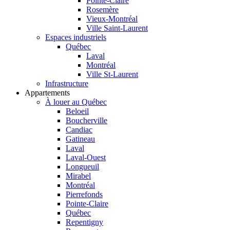
Pointe-Claire
Rosemère
Vieux-Montréal
Ville Saint-Laurent
Espaces industriels
Québec
Laval
Montréal
Ville St-Laurent
Infrastructure
Appartements
À louer au Québec
Beloeil
Boucherville
Candiac
Gatineau
Laval
Laval-Ouest
Longueuil
Mirabel
Montréal
Pierrefonds
Pointe-Claire
Québec
Repentigny