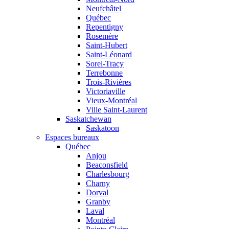
Neufchâtel
Québec
Repentigny
Rosemère
Saint-Hubert
Saint-Léonard
Sorel-Tracy
Terrebonne
Trois-Rivières
Victoriaville
Vieux-Montréal
Ville Saint-Laurent
Saskatchewan
Saskatoon
Espaces bureaux
Québec
Anjou
Beaconsfield
Charlesbourg
Charny
Dorval
Granby
Laval
Montréal