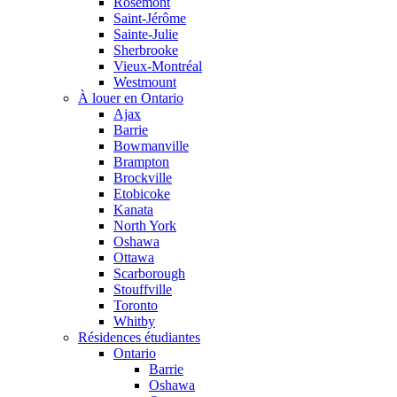
Rosemont
Saint-Jérôme
Sainte-Julie
Sherbrooke
Vieux-Montréal
Westmount
À louer en Ontario
Ajax
Barrie
Bowmanville
Brampton
Brockville
Etobicoke
Kanata
North York
Oshawa
Ottawa
Scarborough
Stouffville
Toronto
Whitby
Résidences étudiantes
Ontario
Barrie
Oshawa